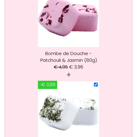
Bombe de Douche -
Patchouli & Jasmin (80g)
€
4,95
€
3,96
+
-€ 0,99