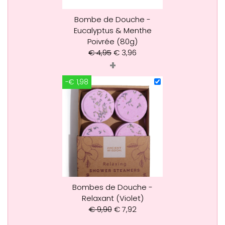
Bombe de Douche -
Eucalyptus & Menthe
Poivrée (80g)
€
4,95
€
3,96
+
-€ 1,98
Bombes de Douche -
Relaxant (Violet)
€
9,90
€
7,92