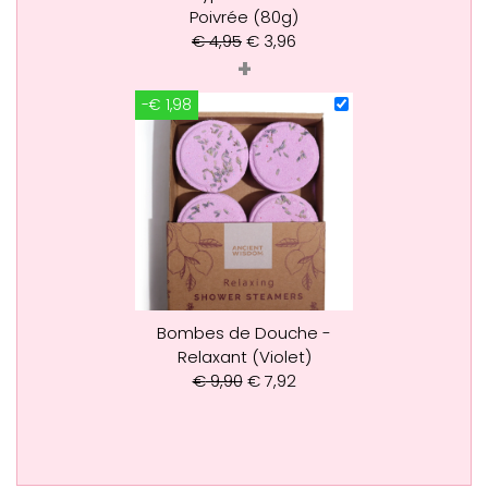
Poivrée (80g)
€
4,95
€
3,96
+
-€ 1,98
Bombes de Douche -
Relaxant (Violet)
€
9,90
€
7,92