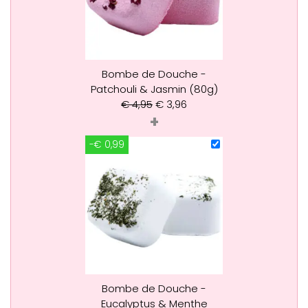
Bombe de Douche -
Patchouli & Jasmin (80g)
€
4,95
€
3,96
+
-€ 0,99
Bombe de Douche -
Eucalyptus & Menthe