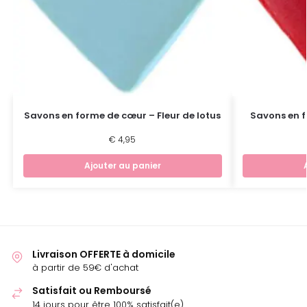
Savons en forme de cœur – Fleur de lotus
Savons en 
€
4,95
Ajouter au panier
Livraison OFFERTE à domicile
à partir de 59€ d'achat
Satisfait ou Remboursé
14 jours pour être 100% satisfait(e)