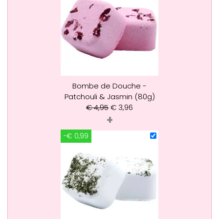
Bombe de Douche -
Patchouli & Jasmin (80g)
€
4,95
€
3,96
+
-€ 0,99