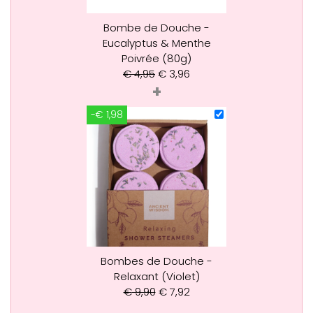
Bombe de Douche -
Eucalyptus & Menthe
Poivrée (80g)
€
4,95
€
3,96
+
-€ 1,98
Bombes de Douche -
Relaxant (Violet)
€
9,90
€
7,92