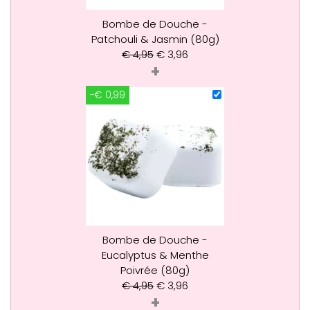
Bombe de Douche -
Patchouli & Jasmin (80g)
€
4,95
€
3,96
+
-€ 0,99
Bombe de Douche -
Eucalyptus & Menthe
Poivrée (80g)
€
4,95
€
3,96
+