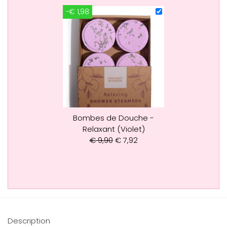
-€ 1,98
Bombes de Douche -
Relaxant (Violet)
€
9,90
€
7,92
Description