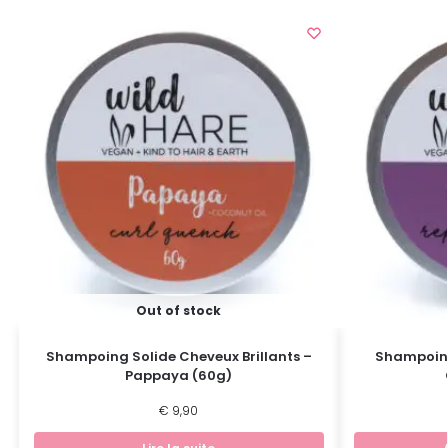
Out of stock
Shampoing Solide Cheveux Brillants –
Shampoing
Pappaya (60g)
€
9,90