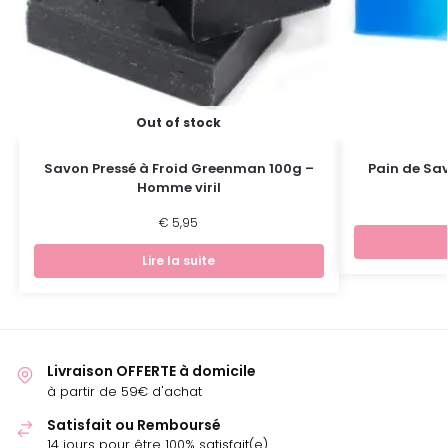
Out of stock
Savon Pressé à Froid Greenman 100g –
Pain de Sa
Homme viril
€
5,95
Lire la suite
Livraison OFFERTE à domicile
à partir de 59€ d'achat
Satisfait ou Remboursé
14 jours pour être 100% satisfait(e)