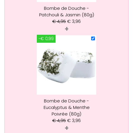
Bombe de Douche -
Patchouli & Jasmin (80g)
€
4,95
€
3,96
+
-€ 0,99
Bombe de Douche -
Eucalyptus & Menthe
Poivrée (80g)
€
4,95
€
3,96
+