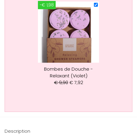
-€ 1,98
Bombes de Douche -
Relaxant (Violet)
€
9,90
€
7,92
Description