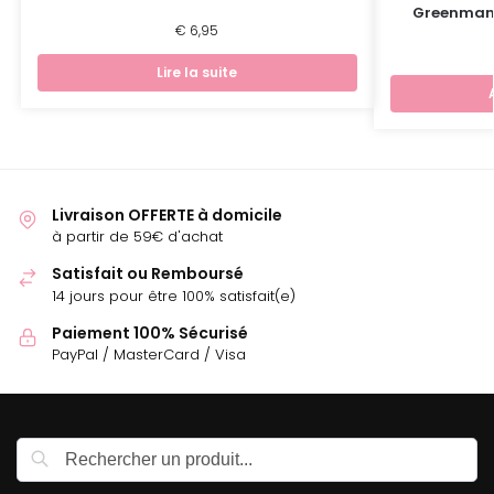
Greenman 
€
6,95
Lire la suite
Livraison OFFERTE à domicile
à partir de 59€ d'achat
Satisfait ou Remboursé
14 jours pour être 100% satisfait(e)
Paiement 100% Sécurisé
PayPal / MasterCard / Visa
Recherche