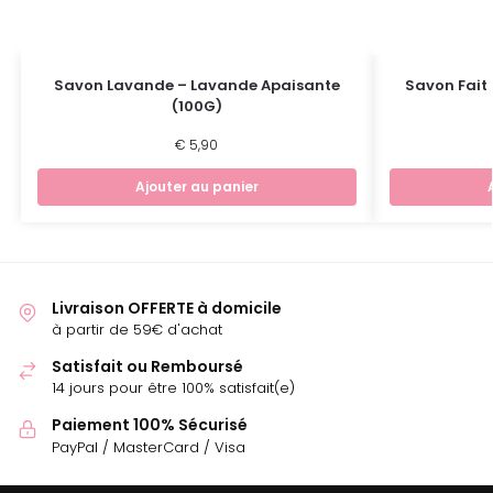
Savon Lavande – Lavande Apaisante
Savon Fait 
(100G)
€
5,90
Ajouter au panier
Livraison OFFERTE à domicile
à partir de 59€ d'achat
Satisfait ou Remboursé
14 jours pour être 100% satisfait(e)
Paiement 100% Sécurisé
PayPal / MasterCard / Visa