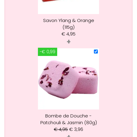
Savon Ylang & Orange
(115g)
€
4,95
+
-€ 0,99
Bombe de Douche -
Patchouli & Jasmin (80g)
€
4,95
€
3,96
+