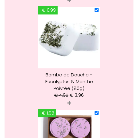
-€ 0,99
Bombe de Douche -
Eucalyptus & Menthe
Poivrée (80g)
€
4,95
€
3,96
+
-€ 1,98