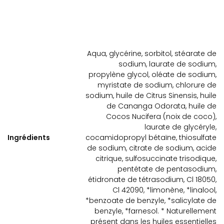
Aqua, glycérine, sorbitol, stéarate de
sodium, laurate de sodium,
propylène glycol, oléate de sodium,
myristate de sodium, chlorure de
sodium, huile de Citrus Sinensis, huile
de Cananga Odorata, huile de
Cocos Nucifera (noix de coco),
laurate de glycéryle,
Ingrédients
cocamidopropyl bétaïne, thiosulfate
de sodium, citrate de sodium, acide
citrique, sulfosuccinate trisodique,
pentétate de pentasodium,
étidronate de tétrasodium, Cl 18050,
Cl 42090, *limonène, *linalool,
*benzoate de benzyle, *salicylate de
benzyle, *farnesol. * Naturellement
présent dans les huiles essentielles