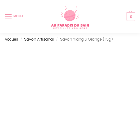
0
MENU
Accueil
Savon Artisanal
Savon Ylang & Orange (115g)
/
/