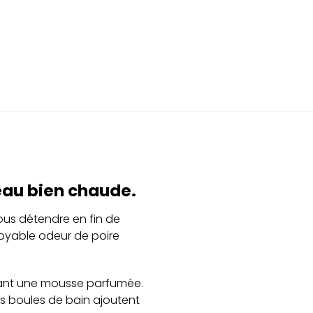
eau bien chaude.
ous détendre en fin de
royable odeur de poire
érant une mousse parfumée.
es boules de bain ajoutent