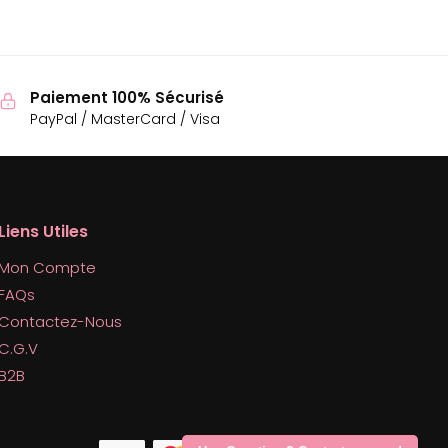
Paiement 100% Sécurisé
PayPal / MasterCard / Visa
Liens Utiles
Mon Compte
FAQs
Contactez-Nous
C.G.V
B2B