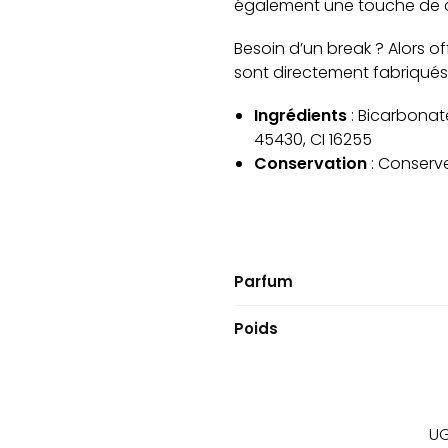
également une touche de c
Besoin d’un break ? Alors o
sont directement fabriqués
Ingrédients
: Bicarbonate
45430, CI 16255
Conservation
: Conserve
Parfum
Poids
UG