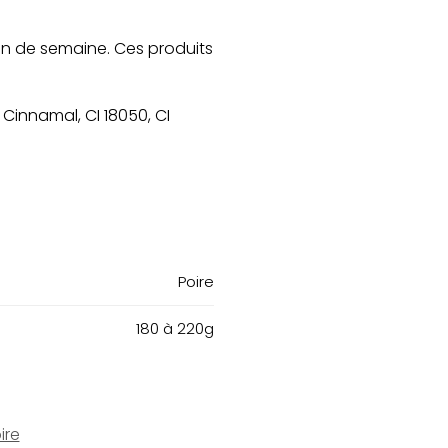
fin de semaine. Ces produits
 Cinnamal, CI 18050, CI
Poire
180 à 220g
ire