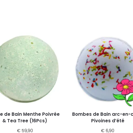
le de Bain Menthe Poivrée
Bombes de Bain arc-en-c
& Tea Tree (16Pcs)
Pivoines d’été
€
59,90
€
6,90