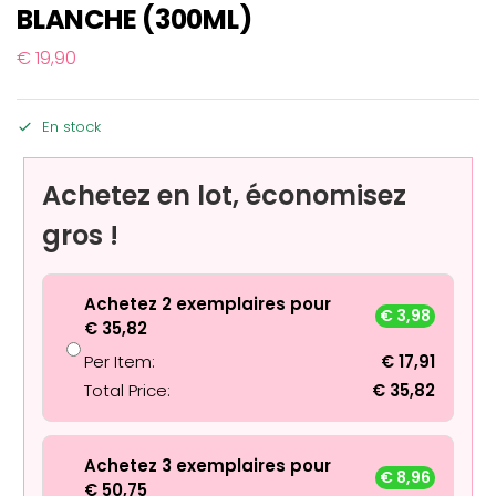
BLANCHE (300ML)
€
19,90
En stock
Achetez en lot, économisez
gros !
Achetez 2 exemplaires pour
€
3,98
€
35,82
Per Item:
€
17,91
Total Price:
€
35,82
Achetez 3 exemplaires pour
€
8,96
€
50,75