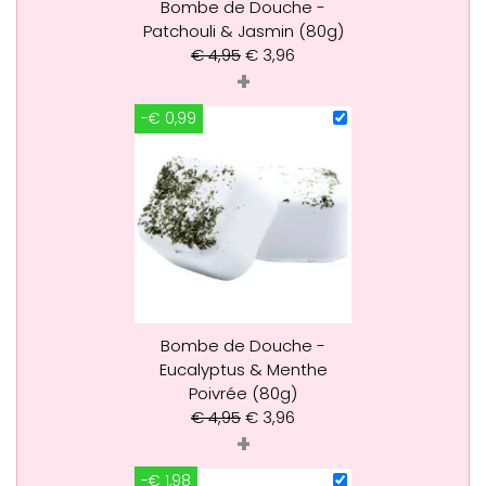
Bombe de Douche -
Patchouli & Jasmin (80g)
€
4,95
€
3,96
+
-€ 0,99
Bombe de Douche -
Eucalyptus & Menthe
Poivrée (80g)
€
4,95
€
3,96
+
-€ 1,98