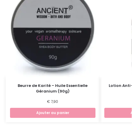
Beurre de Karité – Huile Essentielle
Lotion Ant
Géranium (90g)
€
7,90
Ajouter au panier