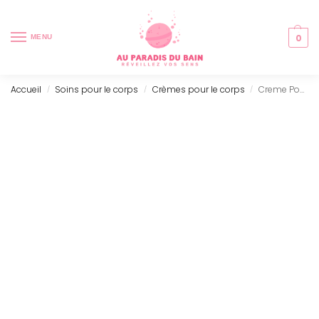
0
MENU
Accueil
Soins pour le corps
Crèmes pour le corps
Creme Pour Le Corps A La Figue Blanche (300ml)
/
/
/