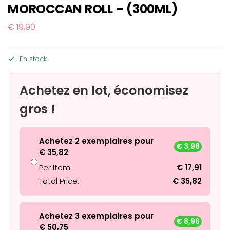
MOROCCAN ROLL – (300ML)
€
19,90
En stock
Achetez en lot, économisez
gros !
Achetez 2 exemplaires pour
€
3,98
€
35,82
Per Item:
€
17,91
Total Price:
€
35,82
Achetez 3 exemplaires pour
€
8,96
€
50,75