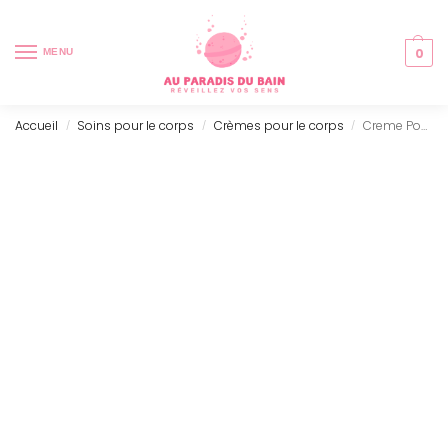
0
MENU
Accueil
Soins pour le corps
Crèmes pour le corps
Creme Pour Le Corps – Moroccan Roll – (300ml)
/
/
/