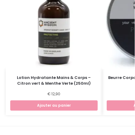
Lotion Hydratante Mains & Corps –
Beurre Corpo
Citron vert & Menthe Verte (250ml)
€
12,90
Ajouter au panier