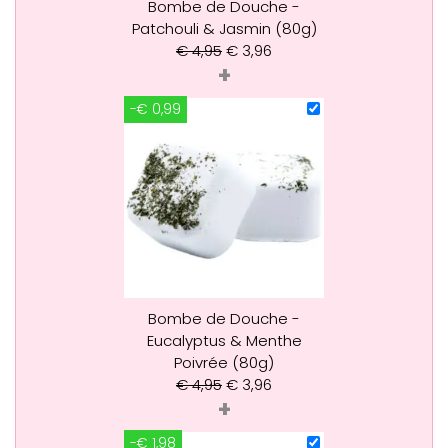
Bombe de Douche -
Patchouli & Jasmin (80g)
€
4,95
€
3,96
+
-€ 0,99
Bombe de Douche -
Eucalyptus & Menthe
Poivrée (80g)
€
4,95
€
3,96
+
-€ 1,98