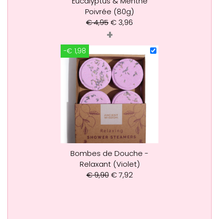
Eucalyptus & Menthe
Poivrée (80g)
€
4,95
€
3,96
+
-€ 1,98
Bombes de Douche -
Relaxant (Violet)
€
9,90
€
7,92