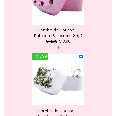
Bombe de Douche -
Patchouli & Jasmin (80g)
€
4,95
€
3,96
+
-€ 0,99
Bombe de Douche -