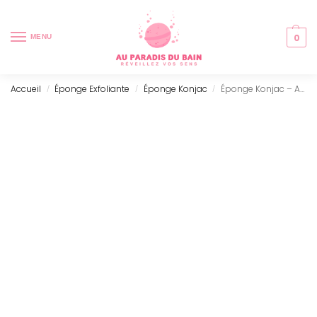
0
MENU
Accueil
Éponge Exfoliante
Éponge Konjac
Éponge Konjac – Argile Rouge – Rajeunissant
/
/
/