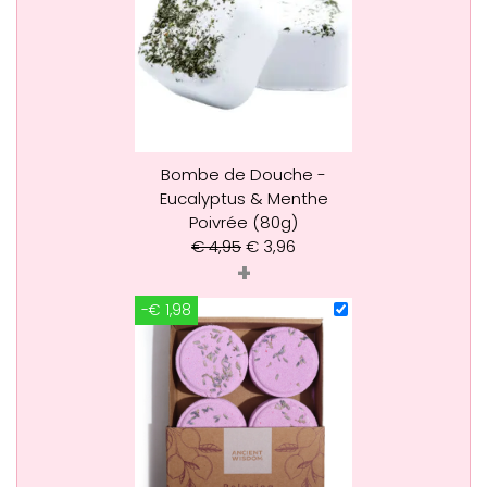
Bombe de Douche -
Eucalyptus & Menthe
Poivrée (80g)
€
4,95
€
3,96
+
-€ 1,98