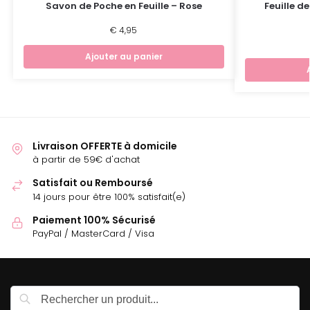
Savon de Poche en Feuille – Rose
Feuille d
€
4,95
Ajouter au panier
Livraison OFFERTE à domicile
à partir de 59€ d'achat
Satisfait ou Remboursé
14 jours pour être 100% satisfait(e)
Paiement 100% Sécurisé
PayPal / MasterCard / Visa
Recherche