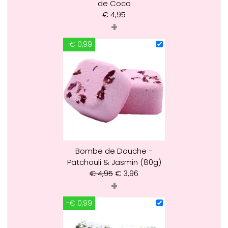
de Coco
€
4,95
+
-€ 0,99
Bombe de Douche -
Patchouli & Jasmin (80g)
€
4,95
€
3,96
+
-€ 0,99