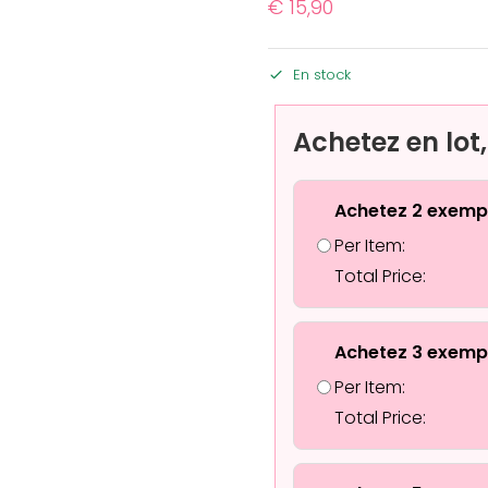
€
15,90
En stock
Achetez en lot
Achetez 2 exemp
Per Item:
Total Price:
Achetez 3 exemp
Per Item:
Total Price: