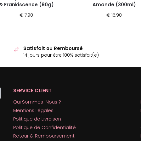
& Frankiscence (90g)
Amande (300ml)
€
7,90
€
15,90
Satisfait ou Remboursé
14 jours pour être 100% satisfait(e)
SERVICE CLIENT
Qui Sommes-Nous ?
Mentions Légales
Politique de Livraison
Politique de Confidentialité
Retour & Remboursement