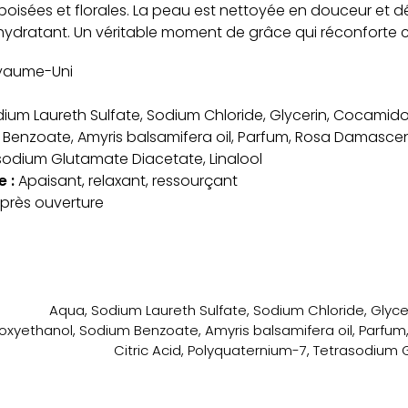
boisées et florales. La peau est nettoyée en douceur et 
 hydratant. Un véritable moment de grâce qui réconforte co
yaume-Uni
ium Laureth Sulfate, Sodium Chloride, Glycerin, Cocamido
enzoate, Amyris balsamifera oil, Parfum, Rosa Damascena F
sodium Glutamate Diacetate, Linalool
 :
Apaisant, relaxant, ressourçant
après ouverture
Aqua, Sodium Laureth Sulfate, Sodium Chloride, Glyc
oxyethanol, Sodium Benzoate, Amyris balsamifera oil, Parfum
Citric Acid, Polyquaternium-7, Tetrasodium 