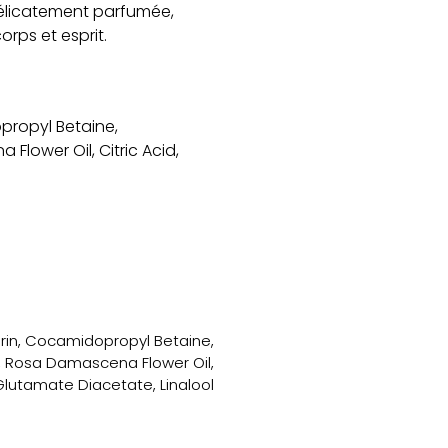
délicatement parfumée,
rps et esprit.
propyl Betaine,
lower Oil, Citric Acid,
erin, Cocamidopropyl Betaine,
, Rosa Damascena Flower Oil,
Glutamate Diacetate, Linalool