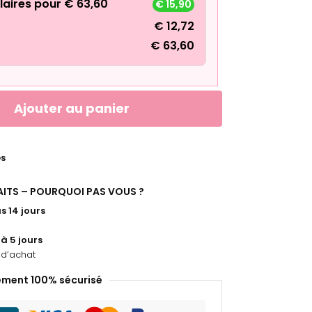
laires pour
€
63,60
€
15,90
€
12,72
€
63,60
Ajouter au panier
es
FAITS – POURQUOI PAS VOUS ?
s 14 jours
 à 5 jours
d’achat
ement 100% sécurisé