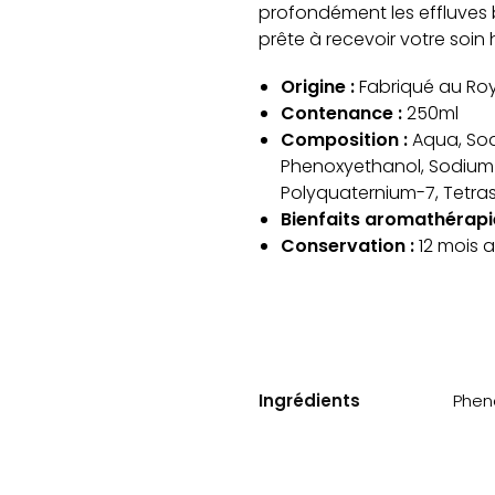
profondément les effluves 
prête à recevoir votre soin
Origine :
Fabriqué au Ro
Contenance :
250ml
Composition :
Aqua, Sod
Phenoxyethanol, Sodium B
Polyquaternium-7, Tetra
Bienfaits aromathérapie
Conservation :
12 mois 
Ingrédients
Phen