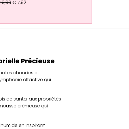
€
9,90
€
7,92
rielle Précieuse
notes chaudes et
symphonie olfactive qui
is de santal aux propriétés
 mousse crémeuse qui
 humide en inspirant