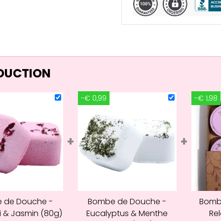
ÉDUCTION
-€ 0,99
-€ 1,98
+
+
 de Douche -
Bombe de Douche -
Bomb
i & Jasmin (80g)
Eucalyptus & Menthe
Rel