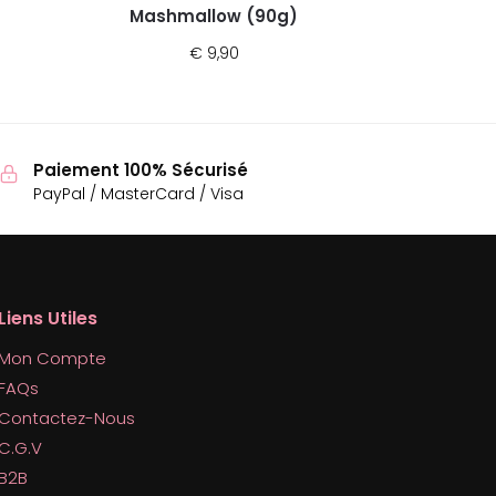
Mashmallow (90g)
€
9,90
Paiement 100% Sécurisé
PayPal / MasterCard / Visa
Liens Utiles
Mon Compte
FAQs
Contactez-Nous
C.G.V
B2B