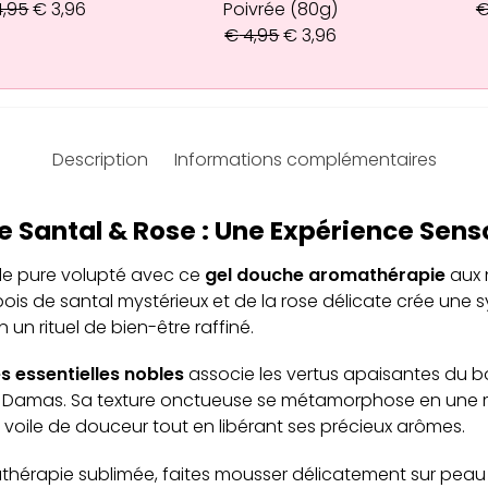
,95
€
3,96
Poivrée (80g)
€
4,95
€
3,96
Description
Informations complémentaires
e Santal & Rose : Une Expérience Senso
e pure volupté avec ce
gel douche aromathérapie
aux 
bois de santal mystérieux et de la rose délicate crée une 
un rituel de bien-être raffiné.
es essentielles nobles
associe les vertus apaisantes du bo
e Damas. Sa texture onctueuse se métamorphose en une
voile de douceur tout en libérant ses précieux arômes.
hérapie sublimée, faites mousser délicatement sur peau