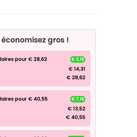
, économisez gros !
laires pour
€
28,62
€
3,18
€
14,31
€
28,62
laires pour
€
40,55
€
7,16
€
13,52
€
40,55