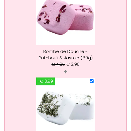
Bombe de Douche -
Patchouli & Jasmin (80g)
€
4,95
€
3,96
+
-€ 0,99