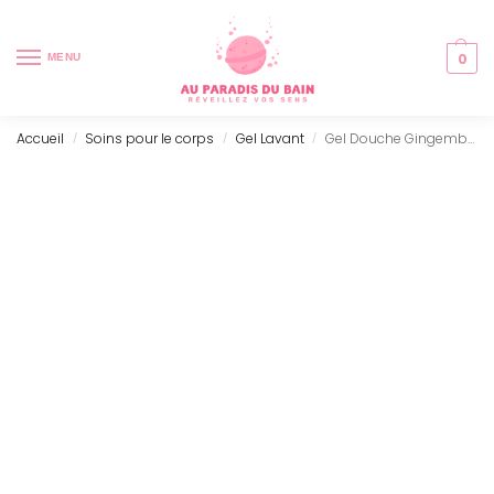
0
MENU
Accueil
Soins pour le corps
Gel Lavant
Gel Douche Gingembre & Mandarine (250ml)
/
/
/