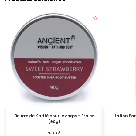
Beurre de Karité pour le corps – Fraise
Lotion P
(90g)
€
9,90