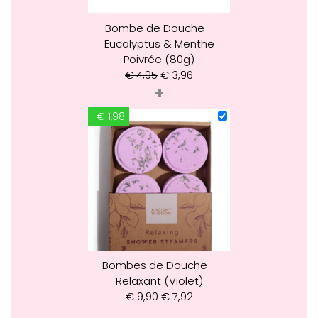
Bombe de Douche -
Eucalyptus & Menthe
Poivrée (80g)
€
4,95
€
3,96
+
-€ 1,98
Bombes de Douche -
Relaxant (Violet)
€
9,90
€
7,92