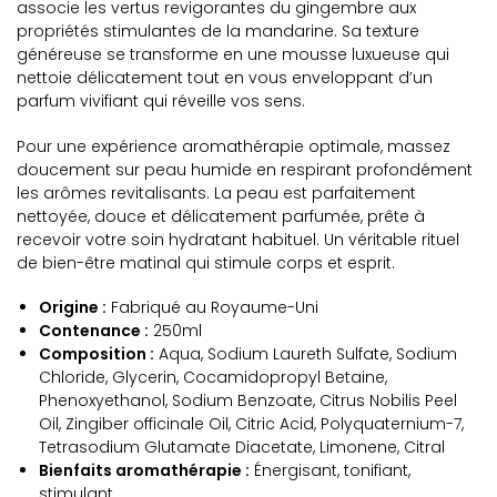
associe les vertus revigorantes du gingembre aux
propriétés stimulantes de la mandarine. Sa texture
généreuse se transforme en une mousse luxueuse qui
nettoie délicatement tout en vous enveloppant d’un
parfum vivifiant qui réveille vos sens.
Pour une expérience aromathérapie optimale, massez
doucement sur peau humide en respirant profondément
les arômes revitalisants. La peau est parfaitement
nettoyée, douce et délicatement parfumée, prête à
recevoir votre soin hydratant habituel. Un véritable rituel
de bien-être matinal qui stimule corps et esprit.
Origine :
Fabriqué au Royaume-Uni
Contenance :
250ml
Composition :
Aqua, Sodium Laureth Sulfate, Sodium
Chloride, Glycerin, Cocamidopropyl Betaine,
Phenoxyethanol, Sodium Benzoate, Citrus Nobilis Peel
Oil, Zingiber officinale Oil, Citric Acid, Polyquaternium-7,
Tetrasodium Glutamate Diacetate, Limonene, Citral
Bienfaits aromathérapie :
Énergisant, tonifiant,
stimulant