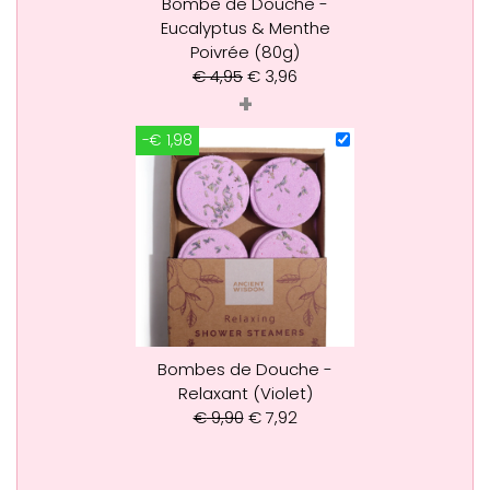
Bombe de Douche -
Eucalyptus & Menthe
Poivrée (80g)
€
4,95
€
3,96
+
-€ 1,98
Bombes de Douche -
Relaxant (Violet)
€
9,90
€
7,92