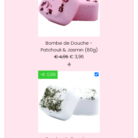
Bombe de Douche -
Patchouli & Jasmin (80g)
€
4,95
€
3,96
+
-€ 0,99