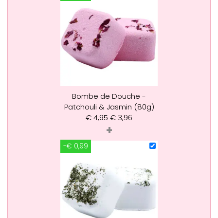
Bombe de Douche -
Patchouli & Jasmin (80g)
€
4,95
€
3,96
+
-€ 0,99