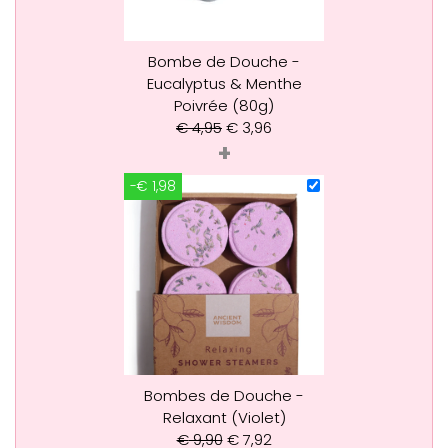
Bombe de Douche -
Eucalyptus & Menthe
Poivrée (80g)
€
4,95
€
3,96
+
-€ 1,98
Bombes de Douche -
Relaxant (Violet)
€
9,90
€
7,92