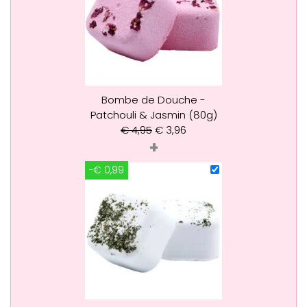
Bombe de Douche -
Patchouli & Jasmin (80g)
€
4,95
€
3,96
+
-€ 0,99