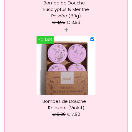
Bombe de Douche -
Eucalyptus & Menthe
Poivrée (80g)
€
4,95
€
3,96
+
-€ 1,98
Bombes de Douche -
Relaxant (Violet)
€
9,90
€
7,92