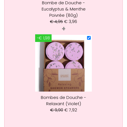
Bombe de Douche -
Eucalyptus & Menthe
Poivrée (80g)
€
4,95
€
3,96
+
-€ 1,98
Bombes de Douche -
Relaxant (Violet)
€
9,90
€
7,92