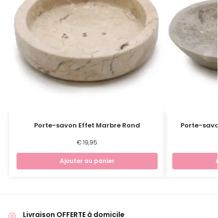
Porte-savon Effet Marbre Rond
Porte-savo
€
19,95
Ajouter au panier
Livraison OFFERTE à domicile