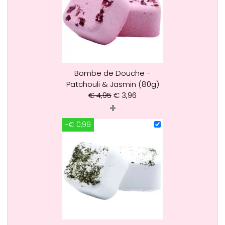
Bombe de Douche -
Patchouli & Jasmin (80g)
€
4,95
€
3,96
+
-€ 0,99