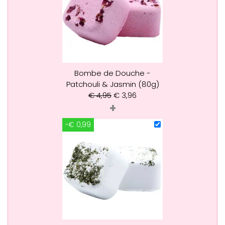
Bombe de Douche -
Patchouli & Jasmin (80g)
€
4,95
€
3,96
+
-€ 0,99