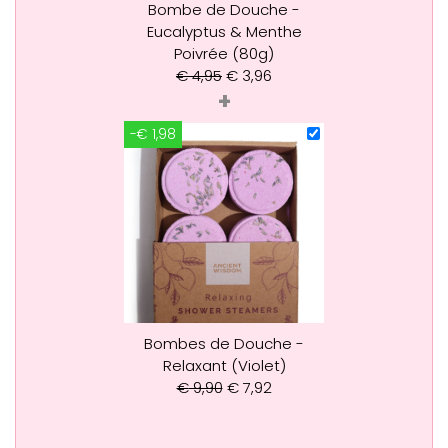
Bombe de Douche -
Eucalyptus & Menthe
Poivrée (80g)
€
4,95
€
3,96
+
-€ 1,98
Bombes de Douche -
Relaxant (Violet)
€
9,90
€
7,92