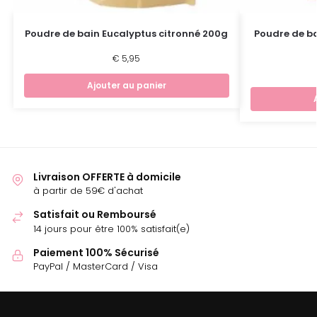
Poudre de bain Eucalyptus citronné 200g
Poudre de b
€
5,95
Ajouter au panier
Livraison OFFERTE à domicile
à partir de 59€ d'achat
Satisfait ou Remboursé
14 jours pour être 100% satisfait(e)
Paiement 100% Sécurisé
PayPal / MasterCard / Visa