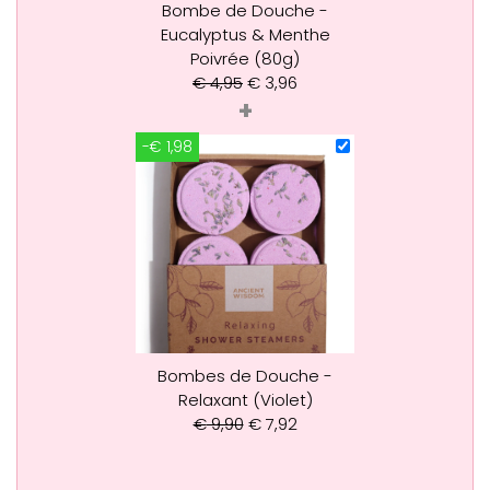
Bombe de Douche -
Eucalyptus & Menthe
Poivrée (80g)
€
4,95
€
3,96
+
-€ 1,98
Bombes de Douche -
Relaxant (Violet)
€
9,90
€
7,92