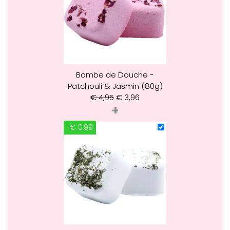
Bombe de Douche -
Patchouli & Jasmin (80g)
€
4,95
€
3,96
+
-€ 0,99