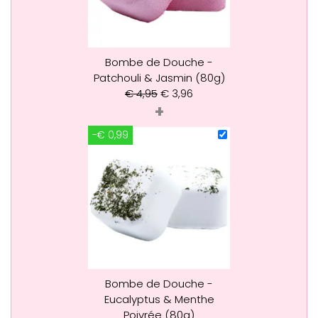
Bombe de Douche -
Patchouli & Jasmin (80g)
€
4,95
€
3,96
+
-€ 0,99
Bombe de Douche -
Eucalyptus & Menthe
Poivrée (80g)