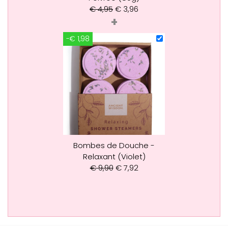
€
4,95
€
3,96
+
-€ 1,98
Bombes de Douche -
Relaxant (Violet)
€
9,90
€
7,92