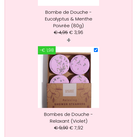
Bombe de Douche -
Eucalyptus & Menthe
Poivrée (80g)
€
4,95
€
3,96
+
-€ 1,98
Bombes de Douche -
Relaxant (Violet)
€
9,90
€
7,92