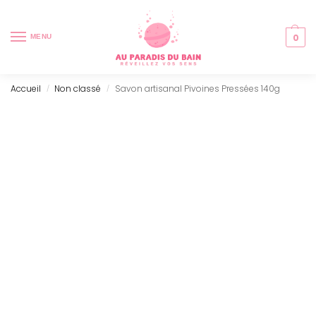
0
MENU
Accueil
Non classé
Savon artisanal Pivoines Pressées 140g
/
/