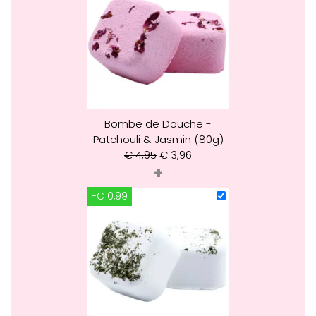
Bombe de Douche -
Patchouli & Jasmin (80g)
€
4,95
€
3,96
+
-€ 0,99