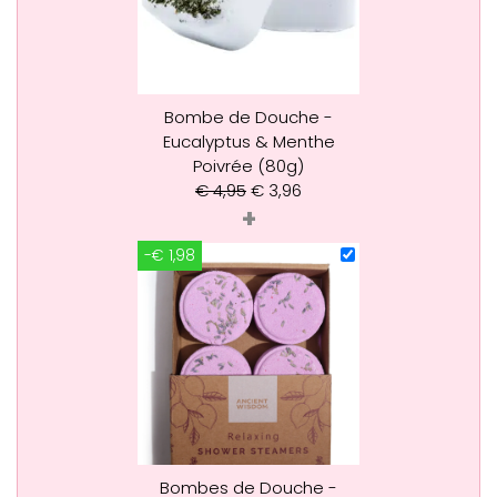
Bombe de Douche -
Eucalyptus & Menthe
Poivrée (80g)
€
4,95
€
3,96
+
-€ 1,98
Bombes de Douche -