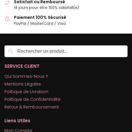
Satisfait ou Remboursé
14 jours pour être 100% satisfait(e)
Paiement 100% Sécurisé
PayPal / MasterCard / Visa
Recherche
SERVICE CLIENT
Qui Sommes-Nous ?
Mentions Légales
Politique de Livraison
Politique de Confidentialité
Retour & Remboursement
Liens Utiles
Mon Compte