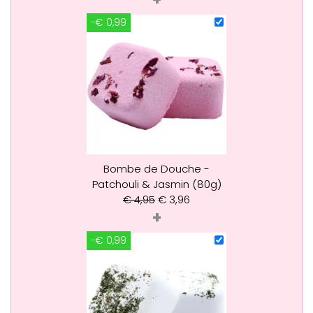
-€ 0,99
Bombe de Douche -
Patchouli & Jasmin (80g)
€
4,95
€
3,96
+
-€ 0,99