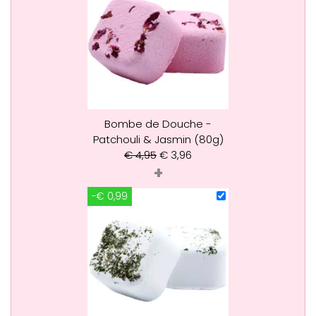
Bombe de Douche -
Patchouli & Jasmin (80g)
€
4,95
€
3,96
+
-€ 0,99