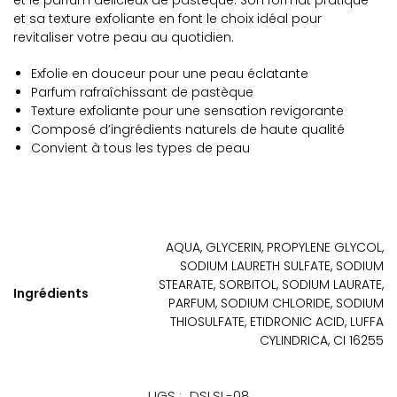
et le parfum délicieux de pastèque. Son format pratique
et sa texture exfoliante en font le choix idéal pour
revitaliser votre peau au quotidien.
Exfolie en douceur pour une peau éclatante
Parfum rafraîchissant de pastèque
Texture exfoliante pour une sensation revigorante
Composé d’ingrédients naturels de haute qualité
Convient à tous les types de peau
AQUA, GLYCERIN, PROPYLENE GLYCOL,
SODIUM LAURETH SULFATE, SODIUM
STEARATE, SORBITOL, SODIUM LAURATE,
Ingrédients
PARFUM, SODIUM CHLORIDE, SODIUM
THIOSULFATE, ETIDRONIC ACID, LUFFA
CYLINDRICA, CI 16255
UGS :
DSLSL-08