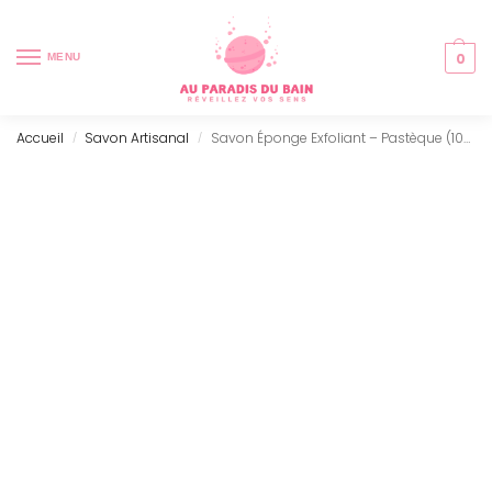
0
MENU
Accueil
Savon Artisanal
Savon Éponge Exfoliant – Pastèque (100g)
/
/