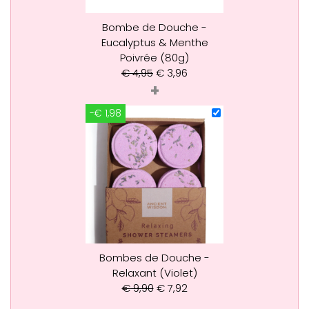
Bombe de Douche -
Eucalyptus & Menthe
Poivrée (80g)
€
4,95
€
3,96
+
-€ 1,98
Bombes de Douche -
Relaxant (Violet)
€
9,90
€
7,92