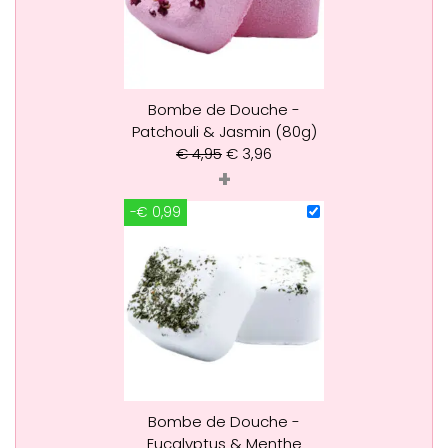
Bombe de Douche -
Patchouli & Jasmin (80g)
€
4,95
€
3,96
+
-€ 0,99
Bombe de Douche -
Eucalyptus & Menthe