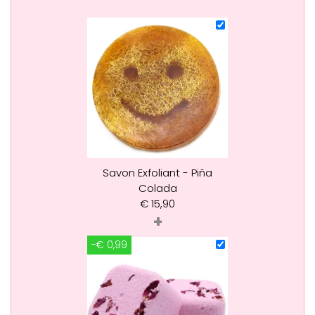
Savon Exfoliant - Piña
Colada
€
15,90
+
-€ 0,99