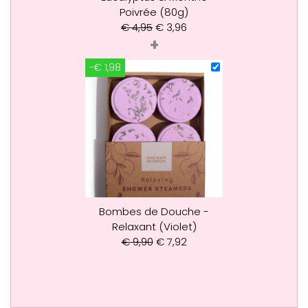
Poivrée (80g)
€
4,95
€
3,96
+
-€ 1,98
Bombes de Douche -
Relaxant (Violet)
€
9,90
€
7,92