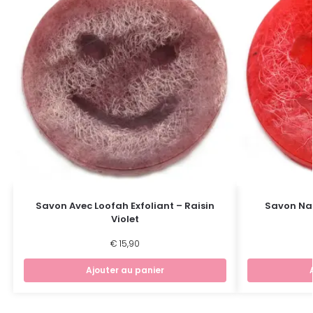
Savon Avec Loofah Exfoliant – Raisin
Savon Natu
Violet
€
15,90
Ajouter au panier