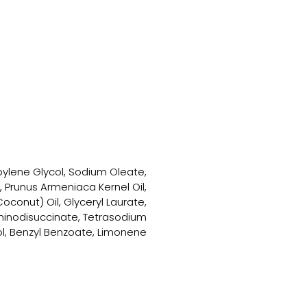
pylene Glycol, Sodium Oleate,
, Prunus Armeniaca Kernel Oil,
conut) Oil, Glyceryl Laurate,
Iminodisuccinate, Tetrasodium
lool, Benzyl Benzoate, Limonene