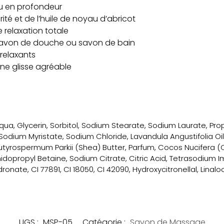
au en profondeur
ité et de l’huile de noyau d’abricot
 relaxation totale
: savon de douche ou savon de bain
relaxants
ne glisse agréable
qua, Glycerin, Sorbitol, Sodium Stearate, Sodium Laurate, Pro
Sodium Myristate, Sodium Chloride, Lavandula Angustifolia Oil
utyrospermum Parkii (Shea) Butter, Parfum, Cocos Nucifera (Co
opropyl Betaine, Sodium Citrate, Citric Acid, Tetrasodium 
idronate, CI 77891, CI 18050, CI 42090, Hydroxycitronellal, Lina
UGS :
MSP-05
Catégorie :
Savon de Massage