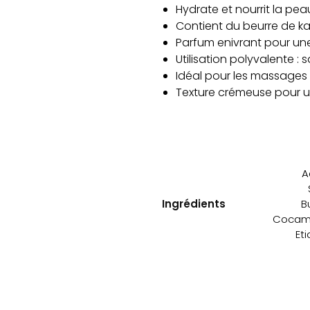
Hydrate et nourrit la pe
Contient du beurre de kar
Parfum enivrant pour une
Utilisation polyvalente 
Idéal pour les massages 
Texture crémeuse pour u
A
Ingrédients
B
Cocamid
Et