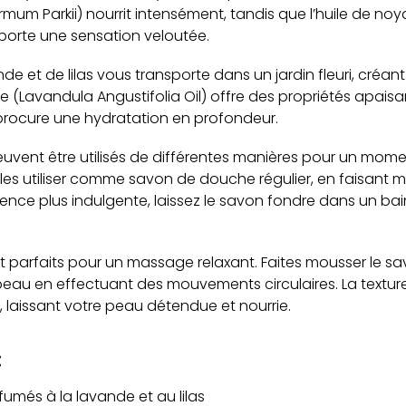
rmum Parkii) nourrit intensément, tandis que l’huile de noy
pporte une sensation veloutée.
de et de lilas vous transporte dans un jardin fleuri, créa
de (Lavandula Angustifolia Oil) offre des propriétés apaisan
procure une hydratation en profondeur.
vent être utilisés de différentes manières pour un mom
les utiliser comme savon de douche régulier, en faisant 
ence plus indulgente, laissez le savon fondre dans un bai
parfaits pour un massage relaxant. Faites mousser le sa
au en effectuant des mouvements circulaires. La textu
 laissant votre peau détendue et nourrie.
:
més à la lavande et au lilas