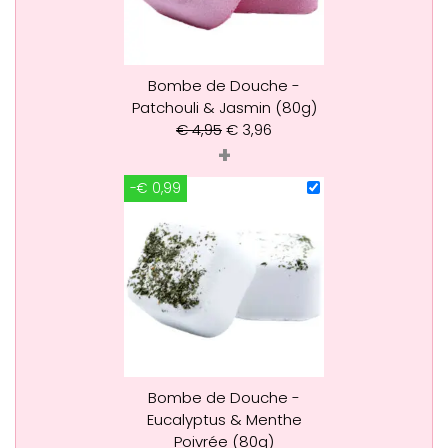
Bombe de Douche -
Patchouli & Jasmin (80g)
€
4,95
€
3,96
+
-€ 0,99
Bombe de Douche -
Eucalyptus & Menthe
Poivrée (80g)