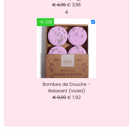
€
4,95
€
3,96
+
-€ 1,98
Bombes de Douche -
Relaxant (Violet)
€
9,90
€
7,92