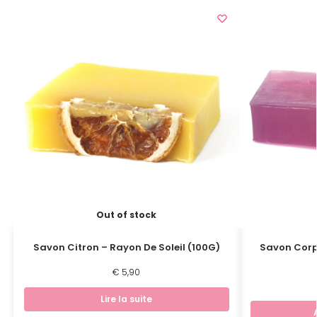
Out of stock
Savon Citron – Rayon De Soleil (100G)
Savon Corps
€
5,90
Lire la suite