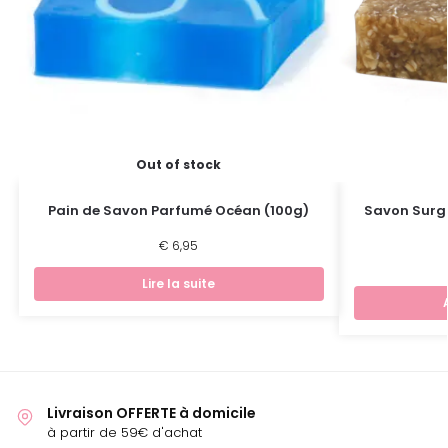
Out of stock
Pain de Savon Parfumé Océan (100g)
Savon Surgr
€
6,95
Lire la suite
Livraison OFFERTE à domicile
à partir de 59€ d'achat