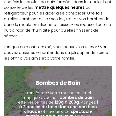
Une fois les boules de bain formées dans le moule, il est
conseillé de les
mettre quelques heures
au
réfrigérateur pour les aider à se consolider. Une fois
qu’elles semblent assez solides, retirez vos bombes de
bain du moule en silicone et laissez-les reposer toute la
nuit à l’abri de l’humidité pour qu’elles finissent de
sécher.
Lorsque cela est terminé, vous pouvez les utiliser ! Vous
pouvez aussi les emballer dans du joli papier de soie et
les offrir à vos amis et à votre famille.
Bombes de Bain
Transformez votre routine en rituel
magique avec nos
bombes de bain
effervescentes de
120g à 200g
. Plongez
1
à 2 boules de bain dans une eau bien
chaude
et savourez ce
spectacle