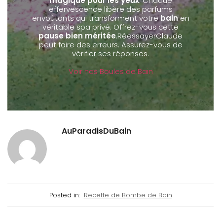
magique pour les yeux
. Chaque
effervescence libère des parfums
envoûtants qui transforment votre
bain
en
véritable spa privé. Offrez-vous cette
pause bien méritée
.RéessayerClaude
peut faire des erreurs. Assurez-vous de
vérifier ses réponses.
Voir nos Boules de Bain
AuParadisDuBain
Posted in:
Recette de Bombe de Bain