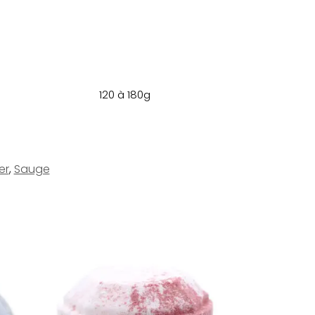
120 à 180g
er
,
Sauge