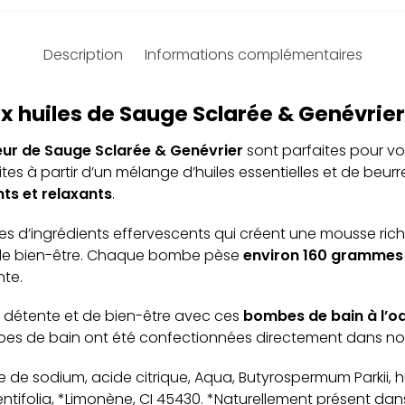
Description
Informations complémentaires
 huiles de Sauge Sclarée & Genévrier
eur de Sauge Sclarée & Genévrier
sont parfaites pour vo
ites à partir d’un mélange d’huiles essentielles et de beurre
ts et relaxants
.
es d’ingrédients effervescents qui créent une mousse rich
de bien-être. Chaque bombe pèse
environ 160 grammes
nte.
détente et de bien-être avec ces
bombes de bain à l’o
bes de bain ont été confectionnées directement dans nos
 de sodium, acide citrique, Aqua, Butyrospermum Parkii, hui
tifolia, *Limonène, CI 45430. *Naturellement présent dans l