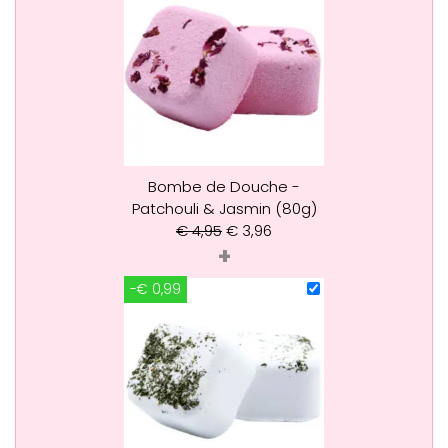
Bombe de Douche -
Patchouli & Jasmin (80g)
€
4,95
€
3,96
+
-€ 0,99