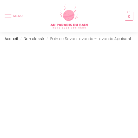
0
MENU
Accueil
Non classé
Pain de Savon Lavande – Lavande Apaisante (1,3kg)
/
/