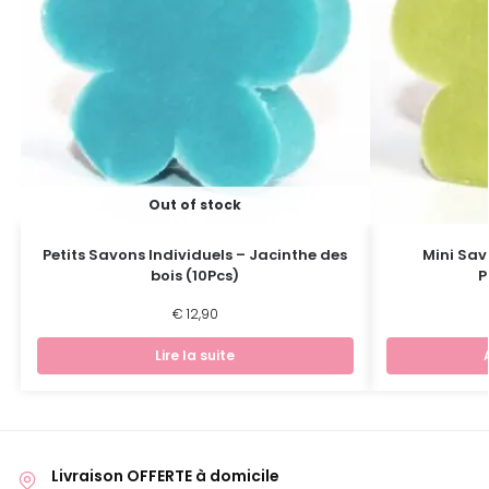
Out of stock
Petits Savons Individuels – Jacinthe des
Mini Sav
bois (10Pcs)
P
€
12,90
Lire la suite
Livraison OFFERTE à domicile