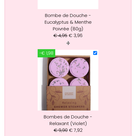
Bombe de Douche -
Eucalyptus & Menthe
Poivrée (80g)
€
4,95
€
3,96
+
-€ 1,98
Bombes de Douche -
Relaxant (Violet)
€
9,90
€
7,92