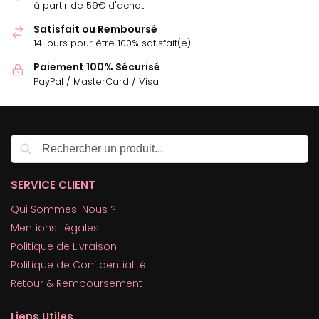
à partir de 59€ d'achat
Satisfait ou Remboursé
14 jours pour être 100% satisfait(e)
Paiement 100% Sécurisé
PayPal / MasterCard / Visa
Recherche
SERVICE CLIENT
Qui Sommes-Nous ?
Mentions Légales
Politique de Livraison
Politique de Confidentialité
Retour & Remboursement
Liens Utiles