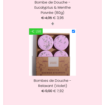
Bombe de Douche -
Eucalyptus & Menthe
Poivrée (80g)
€
4,95
€
3,96
+
-€ 1,98
Bombes de Douche -
Relaxant (Violet)
€
9,90
€
7,92