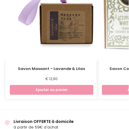
Savon Massant – Lavande & Lilas
Savon Cor
€
12,90
Ajouter au panier
Livraison OFFERTE à domicile
à partir de 59€ d'achat