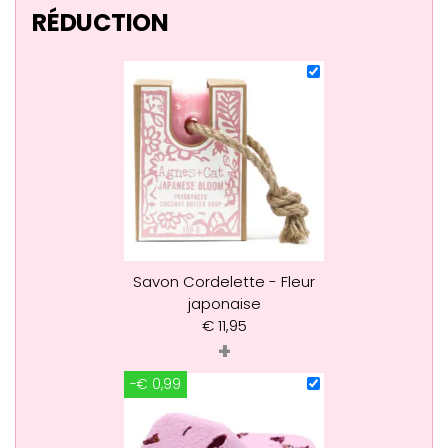
RÉDUCTION
Savon Cordelette - Fleur
japonaise
€
11,95
+
-€ 0,99