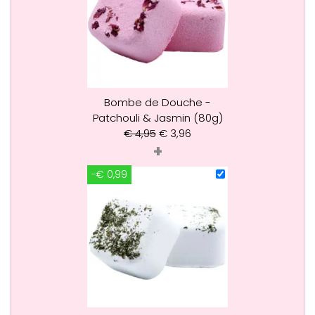
Bombe de Douche -
Patchouli & Jasmin (80g)
€
4,95
€
3,96
+
-€ 0,99