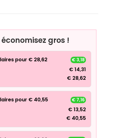
, économisez gros !
laires pour
€
28,62
€
3,18
€
14,31
€
28,62
laires pour
€
40,55
€
7,16
€
13,52
€
40,55