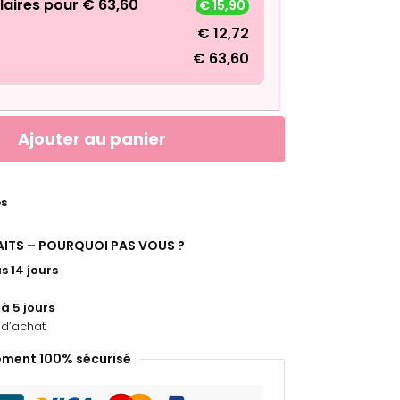
laires pour
€
63,60
€
15,90
€
12,72
€
63,60
Ajouter au panier
es
FAITS – POURQUOI PAS VOUS ?
s 14 jours
 à 5 jours
d’achat
ement 100% sécurisé