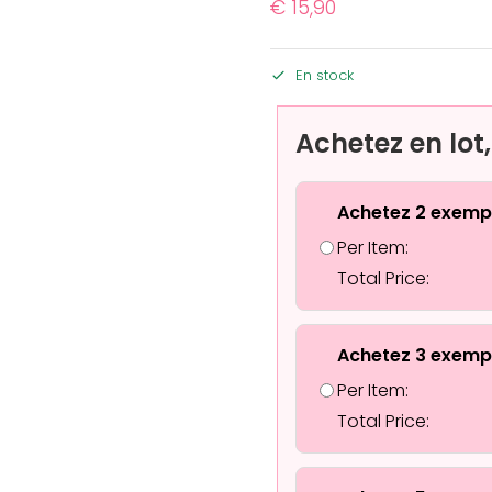
€
15,90
En stock
Achetez en lot
Achetez 2 exemp
Per Item:
Total Price:
Achetez 3 exemp
Per Item:
Total Price: