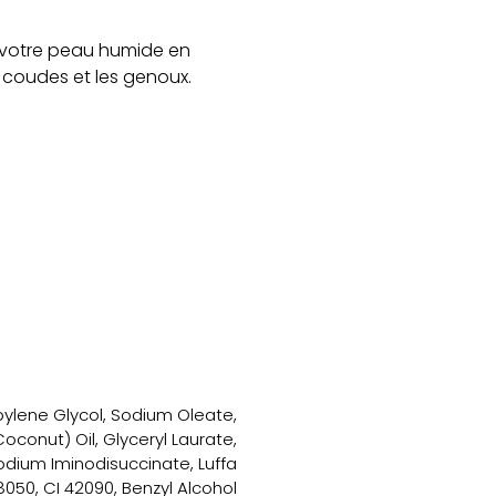
z votre peau humide en
 coudes et les genoux.
pylene Glycol, Sodium Oleate,
conut) Oil, Glyceryl Laurate,
odium Iminodisuccinate, Luffa
8050, CI 42090, Benzyl Alcohol