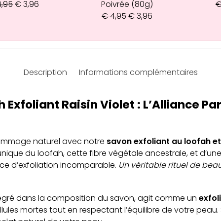
,95
€
3,96
Poivrée (80g)
€
4,95
€
3,96
Description
Informations complémentaires
Exfoliant Raisin Violet : L’Alliance Pa
gommage naturel avec notre
savon exfoliant au loofah e
 unique du loofah, cette fibre végétale ancestrale, et d’une
ce d’exfoliation incomparable.
Un véritable rituel de be
tégré dans la composition du savon, agit comme un
exfol
lules mortes tout en respectant l’équilibre de votre peau. 