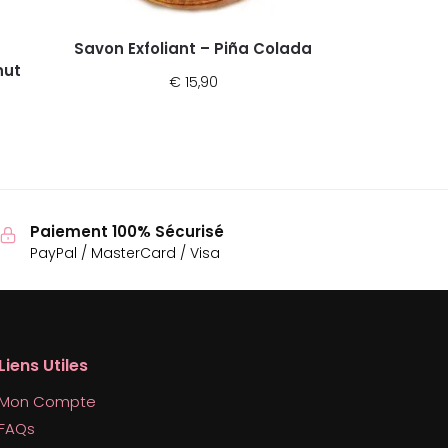
Savon Exfoliant – Piña Colada
nut
€
15,90
Paiement 100% Sécurisé
PayPal / MasterCard / Visa
Liens Utiles
Mon Compte
FAQs