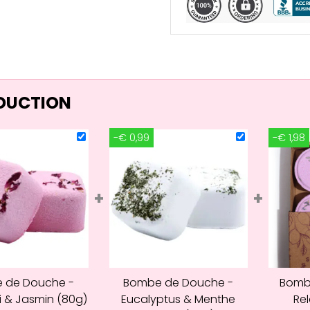
ÉDUCTION
-€ 0,99
-€ 1,98
+
+
 de Douche -
Bombe de Douche -
Bomb
i & Jasmin (80g)
Eucalyptus & Menthe
Rel