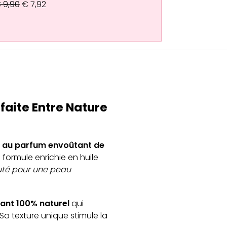
€
9,90
€
7,92
rfaite Entre Nature
t au parfum envoûtant de
 formule enrichie en huile
auté pour une peau
iant 100% naturel
qui
Sa texture unique stimule la