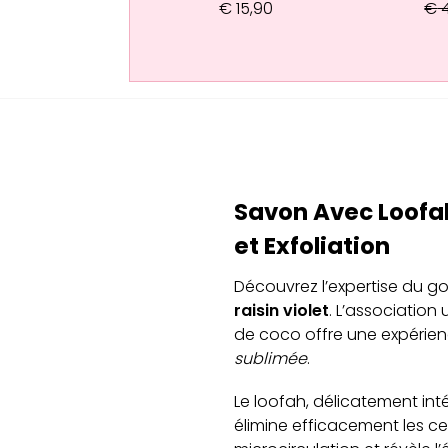
€
15,90
€
4
Savon Avec Loofah 
et Exfoliation
Découvrez l’expertise du 
raisin violet
. L’association
de coco offre une expérien
sublimée
.
Le loofah, délicatement in
élimine efficacement les cel