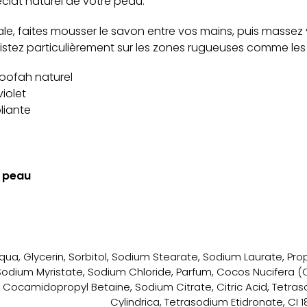
’éclat naturel de votre peau.
le, faites mousser le savon entre vos mains, puis masse
sistez particulièrement sur les zones rugueuses comme les
Loofah naturel
violet
oliante
e peau
qua, Glycerin, Sorbitol, Sodium Stearate, Sodium Laurate, Pro
Sodium Myristate, Sodium Chloride, Parfum, Cocos Nucifera (Co
Cocamidopropyl Betaine, Sodium Citrate, Citric Acid, Tetras
Cylindrica, Tetrasodium Etidronate, CI 1