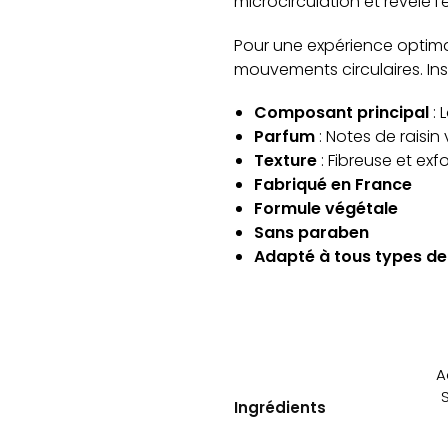
microcirculation et révèle l
Pour une expérience optima
mouvements circulaires. In
Composant principal
: 
Parfum
: Notes de raisin 
Texture
: Fibreuse et exf
Fabriqué en France
Formule végétale
Sans paraben
Adapté à tous types d
A
Ingrédients