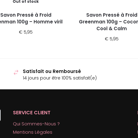
Out of stock
Savon Pressé à Froid
Savon Pressé à Froid
enman 100g – Homme viril
Greenman 100g – Coco
Cool & Calm
€
5,95
€
5,95
Satisfait ou Remboursé
14 jours pour être 100% satisfait(e)
SERVICE CLIENT
Qui Sommes-Nous ?
Mentions Légales